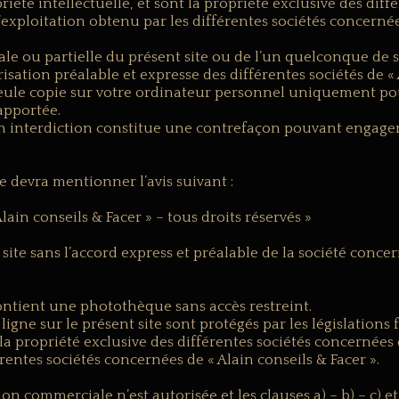
riété intellectuelle, et sont la propriété exclusive des dif
d’exploitation obtenu par les différentes sociétés concernée
ale ou partielle du présent site ou de l’un quelconque de
orisation préalable et expresse des différentes sociétés de «
e seule copie sur votre ordinateur personnel uniquement 
apportée.
on interdiction constitue une contrefaçon pouvant engager 
 devra mentionner l’avis suivant :
lain conseils & Facer » – tous droits réservés »
ite sans l’accord express et préalable de la société concern
 contient une photothèque sans accès restreint.
en ligne sur le présent site sont protégés par les législation
t la propriété exclusive des différentes sociétés concernées 
rentes sociétés concernées de « Alain conseils & Facer ».
ion commerciale n’est autorisée et les clauses a) – b) – c) 