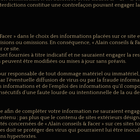
interdictions constitue une contrefaçon pouvant engager la
Facer » dans le choix des informations placées sur ce site et
sions ou omissions. En conséquence, « Alain conseils & Fac
 ce site.
t fournies à titre indicatif et ne sauraient engager la res
s peuvent être modifiées ou mises à jour sans préavis.
our responsable de tout dommage matériel ou immatériel, d
ar l’éventuelle diffusion de virus ou par la fraude inform
es informations et de l’emploi des informations qu’il compo
nsécutifs d’une faute lourde ou intentionnelle de la ou de
site afin de compléter votre information ne sauraient engag
contenu ; pas plus que le contenu de sites extérieurs désig
tés concernées de « Alain conseils & Facer » sur ces sites
es doit se protéger des virus qui pourraient lui être inoculé
ens hypertextes.